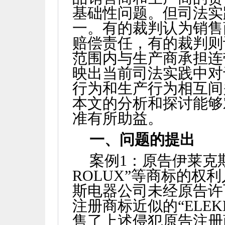
基础性问题。但司法实
一。有的裁判认为销售
赔偿责任，有的裁判则
范围内与生产商承担连
映出当前司法实践中对
行为和生产行为相互间
本文的分析和探讨能够
准有所助益。
一、问题的提出
案例
1
：原告伊莱克斯
ROLUX
”等商标的权
斯电器公司未经原告许
注册商标近似的“
ELEK
售了上述侵犯原告注册