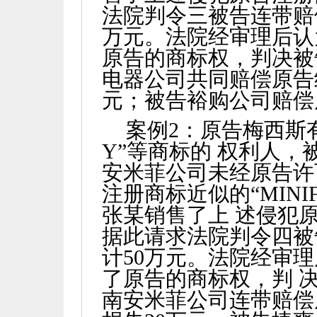
法院判令三被告连带赔
万元。法院经审理后认
原告的商标权，判决被
电器公司共同赔偿原告
元；被告裕购公司赔偿
案例
2
：原告梅西斯有
Y
”等商标的 权利人
安米菲公司未经原告许
注册商标近似的“
MINI
张某销售了上 述侵犯
据此请求法院判令四被
计
50
万元。法院经审理
了原告的商标权，判 
南安米菲公司连带赔偿