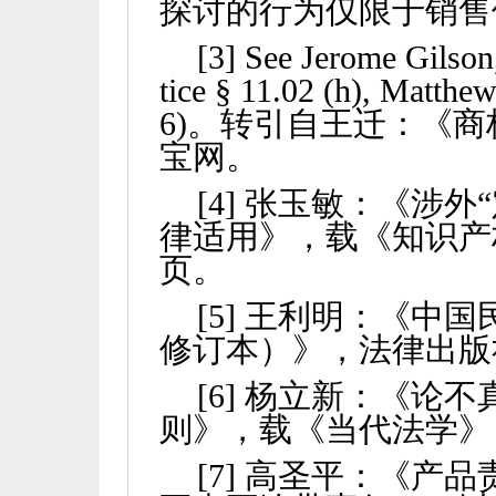
探讨的行为仅限于销售
[3] See Jerome Gilson
tice
§
11.02 (h), Matthew
6)
。转引自王迁：《商
宝网。
[4]
张玉敏：《涉外
律适用》，载《知识产
页。
[5]
王利明：《中国
修订本）》，法律出版
[6]
杨立新：《论不
则》，载《当代法学》
[7]
高圣平：《产品