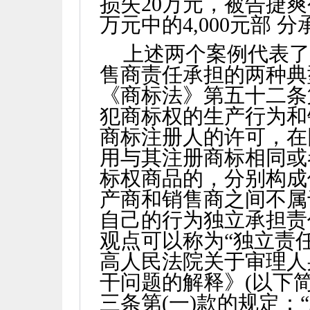
损失
20
万元，被告捷爽
万元中的
4,000
元部 分
上述两个案例代表
售商责任承担的两种典
《商标法》第五十二条
犯商标权的生产行为和
商标注册人的许可，在
用与其注册商标相同或
标权商品的，分别构成
产商和销售商之间不属
自己的行为独立承担责
观点可以称为“独立责
高人民法院关于审理人
干问题的解释》
(
以下
三条第
(
一
)
款的规定：