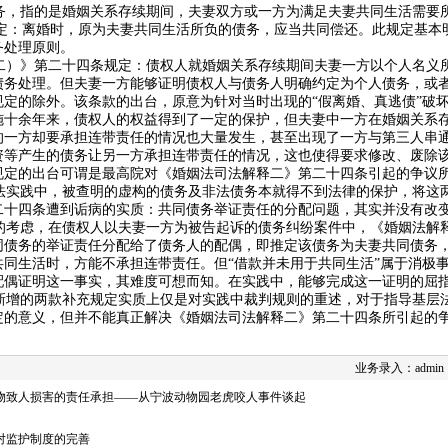
务
，
指
的是
婚姻关系存续期间，夫妻双方或一方为满足夫妻共同生活需要
定：离婚时，原为夫妻共同生活所负的债务，应当共同偿还。此规定基本
务处理原则。
）》第二十四条规定：债权人就婚姻关系存续期间夫妻一方以个人名义
债务处理。但夫妻一方能够证明债权人与债务人明确约定为个人债务，或
规定的除外。
该条款
的出台，原意
为
针对当时出现的
“假离婚、真逃债”破
施十余年来，债权人的权益得到了一定的保护，但夫妻中一方在婚姻关系
的一方却要承担连带责任的情况
也大量
发生，
甚至出现了一方与第三人串
资
等产生的债务让另一方承担连带责任的情况，这也使得要求修改、废除
规定
的出台可谓是最高院对
《婚姻法司法解释二》
第二十四条
引起的争议
实践中，被查明的
虚构的债务及非法债务本就得不到
法律的
保护
，将这
二十四条遭到诟病
的实质：
共同债务
举证责任的分配问题，其实并没有改
考虑，在债权人以夫妻一方为被告起诉的债务纠纷案件中，
《婚姻法解
同债务的
举证责任分配
给了债务人的配偶
，
即推定该债务为夫妻共同债务
共同生活时，方能不承担连带责任。但
“借款并未用于共同生活”属于消极
配偶证明这一事实，其难度可想而知。在实践中，能够完成这一证明的屈
增的两款补充规定
实质上
仅
是对实践中裁判规则的重述
，对于指导基层
定的意义，但并不能真正解决《
婚姻法司法解释二》
第二十四条
所引起的
业务录入：admin
物致人损害的责任承担——从宁波动物园老虎咬人事件谈起
对监护制度的完善