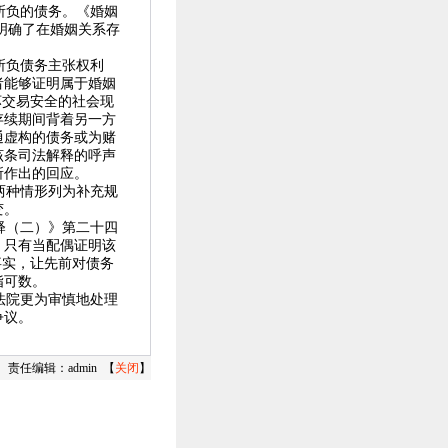
所负的债务。《婚姻
明确了在婚姻关系存
所负债务主张权利
者能够证明属于婚姻
坏交易安全的社会现
存续期间背着另一方
通
虚构
的
债务
或
为赌
该条司法解释的呼声
所作出的回应。
两种情形列为补充规
变。
释（二）》第二十四
，只有当配偶证明该
事实，让先前对债务
指可数。
法院更为审慎地处理
争议。
 责任编辑：admin 【
关闭
】