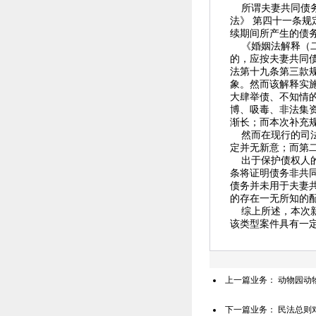
所谓
夫妻共同债
法》
第四十一条规
续期间所产生的债
《婚姻法解释（二
的，应按夫妻共同
法第十九条第三款
象。然而该解释实
大肆举债、不知情
博、吸毒、非法集
渐长；而本次
补充
然而在现行的司法
定并无新意；而第
出于保护债权人的
条
将证明债务非共
债务并未用于夫妻
的存在一无所知的
综上所述，本次新
该类型案件具有一
上一篇业务：
动物园动
下一篇业务：
民法总则